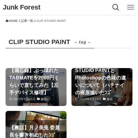
Junk Forest
HOME
記事一覧
CLIP STUDIO PAINT
CLIP STUDIO PAINT
– tag –
【備忘録 & 裏話】CLIP
【備忘録】ぶっ壊れた
STUDIO PAINTと
TABMATEを2000円く
Photoshopの色味の違
らいで直してみた【左
いについて（ハチナイ
手デバイス修理】
の有原描いたﾝｺﾞ
2023年7月15日
趣味
2023年3月10日
趣味
【裏話】月ノ美兎 委員
長を書き初めしたﾝｺﾞ