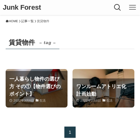
Junk Forest
HOME
記事一覧
賃貸物件
賃貸物件
– tag –
一人暮らし物件の選び
方 その①【物件選びの
ワンルームアトリエ化
ポイント】
計画始動
2022年3月6日
生活
2022年3月6日
生活
1