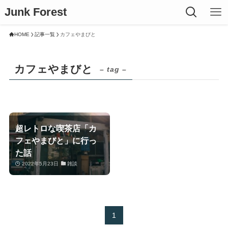
Junk Forest
HOME
記事一覧
カフェやまびと
カフェやまびと
– tag –
超レトロな喫茶店「カ
フェやまびと」に行っ
た話
2022年5月23日
雑談
1