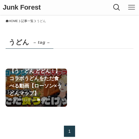
Junk Forest
HOME
記事一覧
うどん
うどん
– tag –
【う・どん どどん！】
コラボうどんをただ食
べる動画【ローソン×う
どんマップ】
2023年12月6日
動画
1